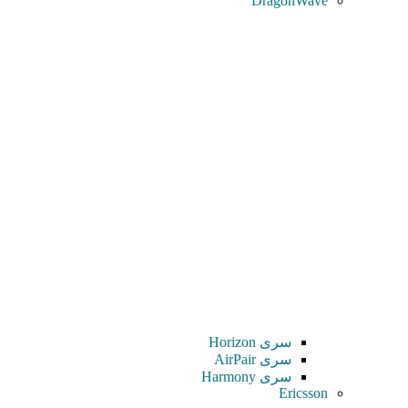
DragonWave
سری Horizon
سری AirPair
سری Harmony
Ericsson