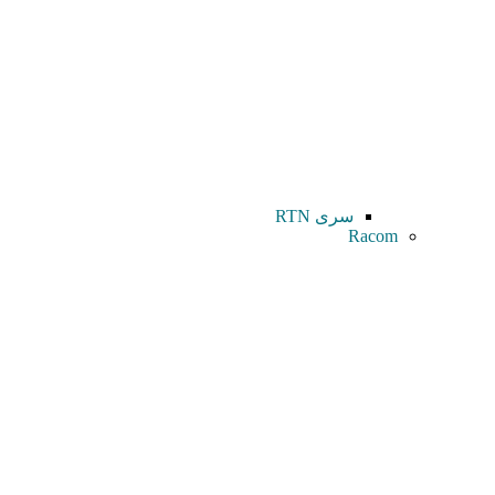
سری RTN
Racom