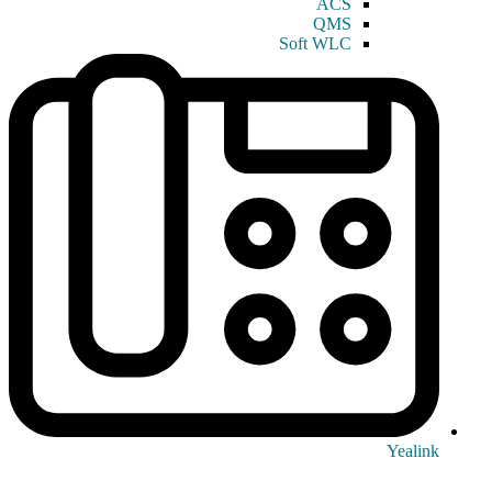
ACS
QMS
Soft WLC
Yealink