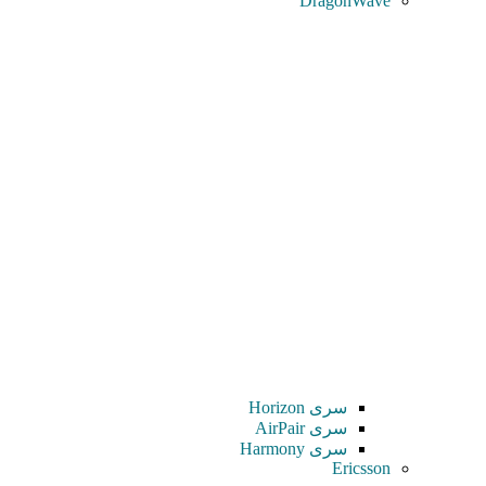
DragonWave
سری Horizon
سری AirPair
سری Harmony
Ericsson