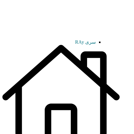
سری RAy