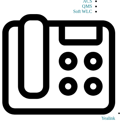
ACS
QMS
Soft WLC
Yealink