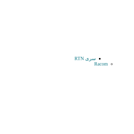
سری RTN
Racom