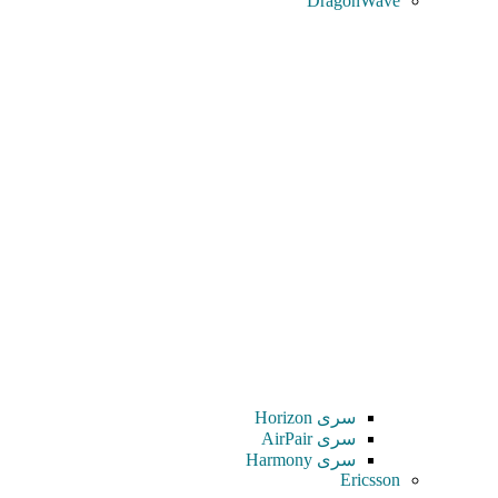
DragonWave
سری Horizon
سری AirPair
سری Harmony
Ericsson