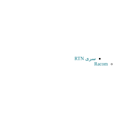
سری RTN
Racom