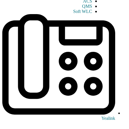
ACS
QMS
Soft WLC
Yealink