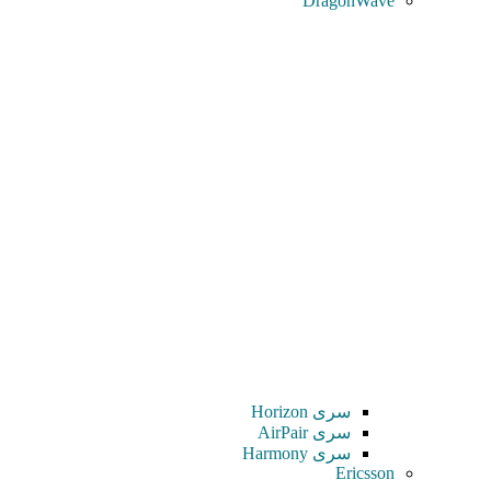
DragonWave
سری Horizon
سری AirPair
سری Harmony
Ericsson