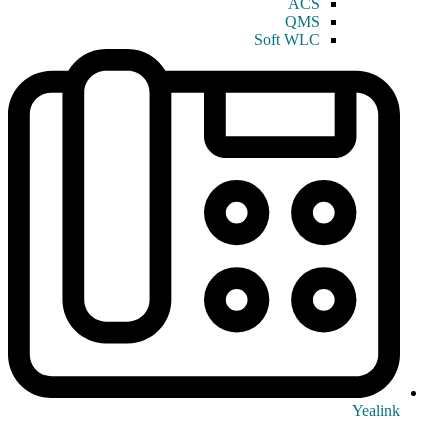
ACS
QMS
Soft WLC
Yealink