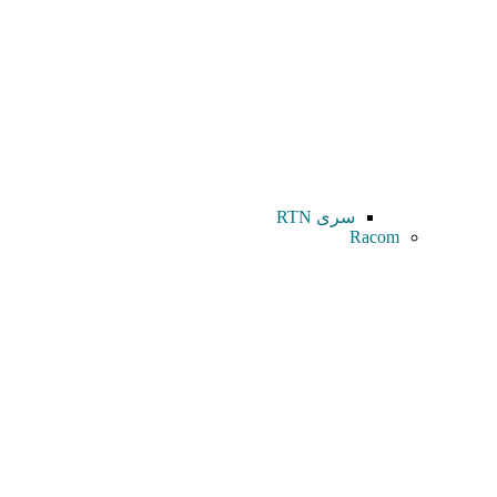
سری RTN
Racom