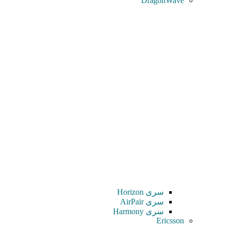
DragonWave
سری Horizon
سری AirPair
سری Harmony
Ericsson