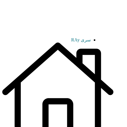
سری RAy