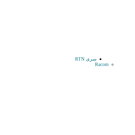
سری RTN
Racom