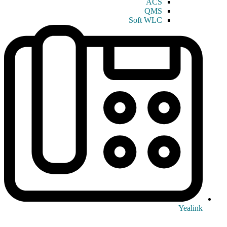
ACS
QMS
Soft WLC
Yealink