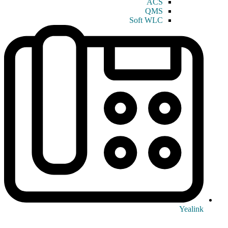
ACS
QMS
Soft WLC
Yealink