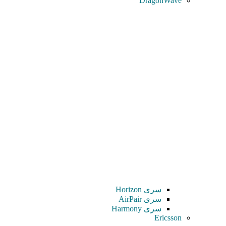
DragonWave
سری Horizon
سری AirPair
سری Harmony
Ericsson