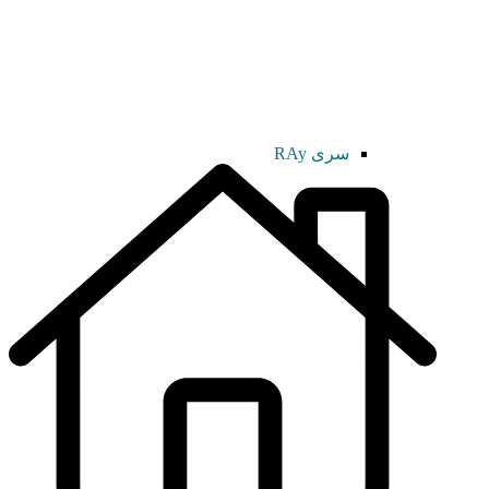
سری RAy