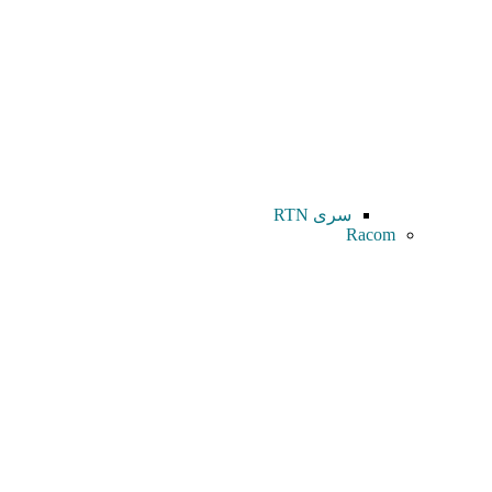
سری RTN
Racom