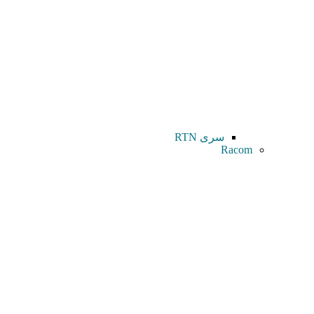
سری RTN
Racom