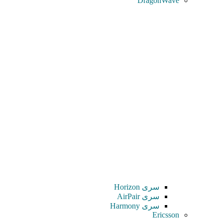
DragonWave
سری Horizon
سری AirPair
سری Harmony
Ericsson