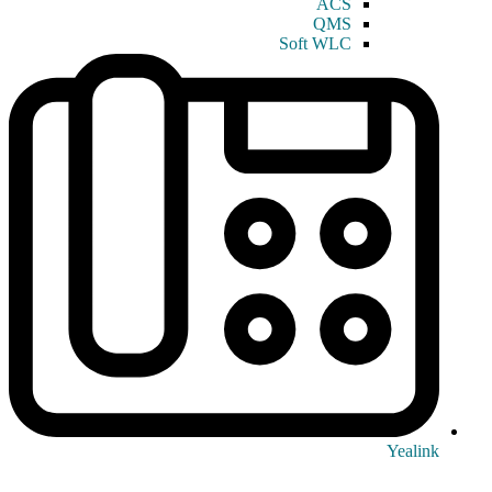
ACS
QMS
Soft WLC
Yealink