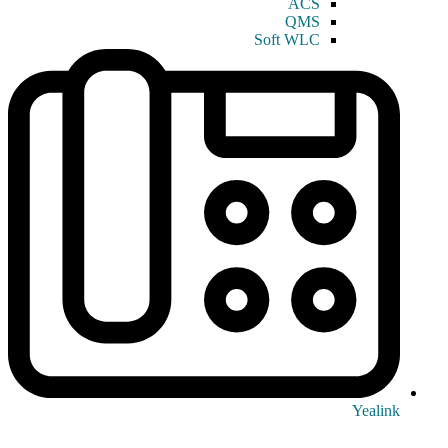
ACS
QMS
Soft WLC
Yealink