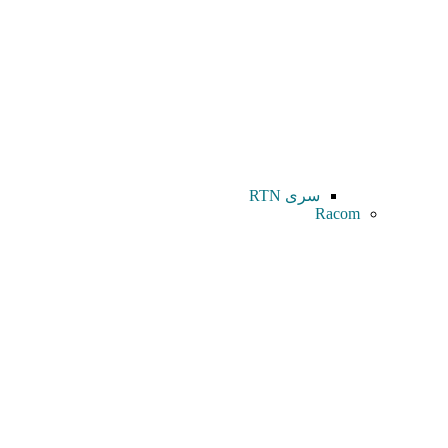
سری RTN
Racom