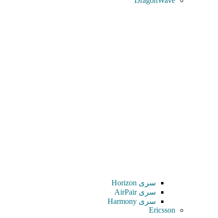
DragonWave
سری Horizon
سری AirPair
سری Harmony
Ericsson