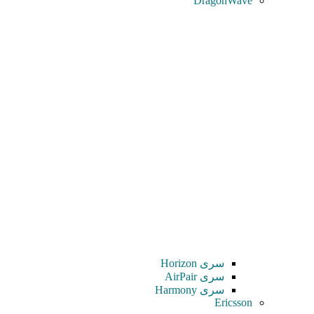
DragonWave
سری Horizon
سری AirPair
سری Harmony
Ericsson