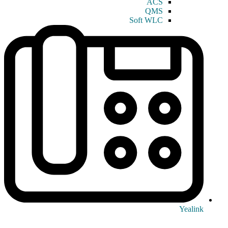
ACS
QMS
Soft WLC
Yealink