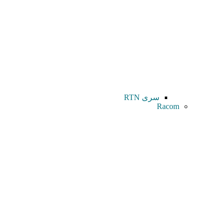
سری RTN
Racom