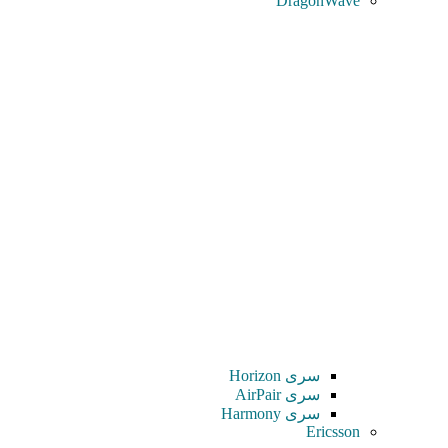
DragonWave
سری Horizon
سری AirPair
سری Harmony
Ericsson