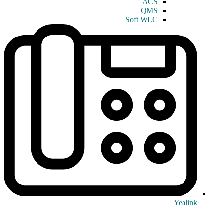
ACS
QMS
Soft WLC
Yealink