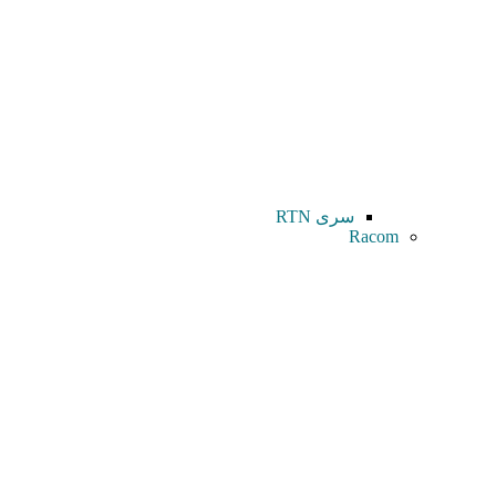
سری RTN
Racom