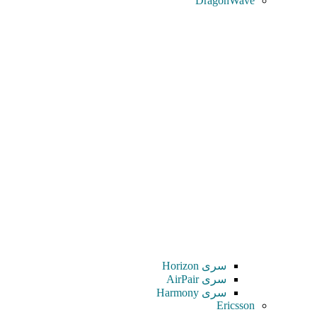
DragonWave
سری Horizon
سری AirPair
سری Harmony
Ericsson