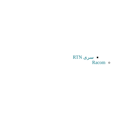
سری RTN
Racom