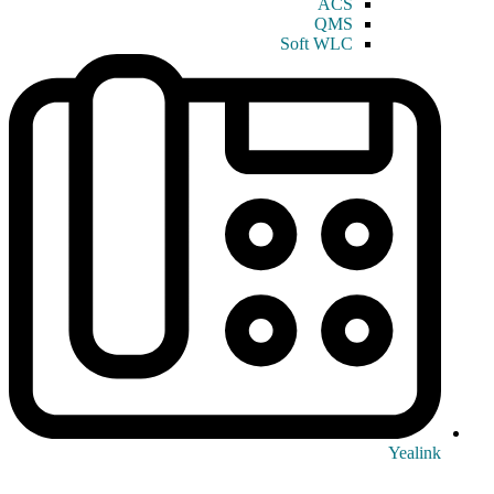
ACS
QMS
Soft WLC
Yealink