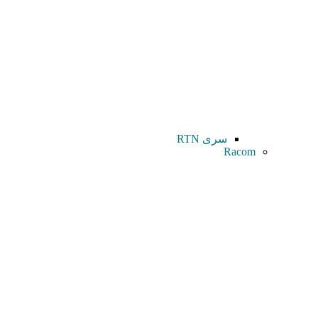
سری RTN
Racom