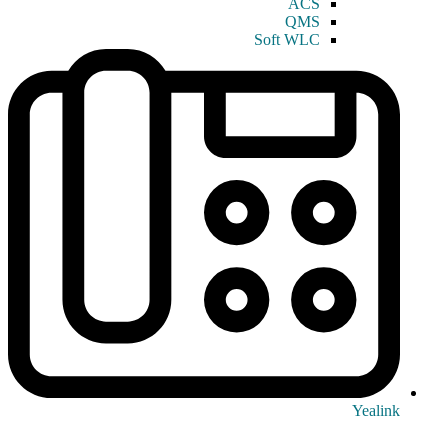
ACS
QMS
Soft WLC
Yealink