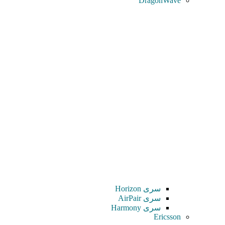
DragonWave
سری Horizon
سری AirPair
سری Harmony
Ericsson