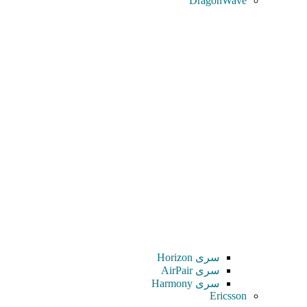
DragonWave
سری Horizon
سری AirPair
سری Harmony
Ericsson