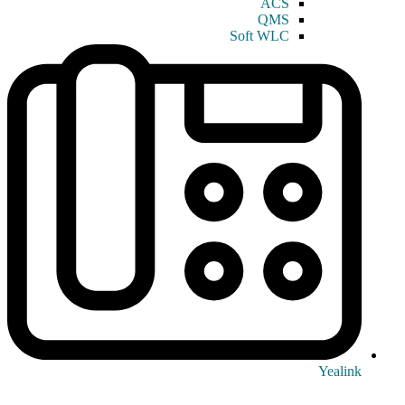
ACS
QMS
Soft WLC
Yealink