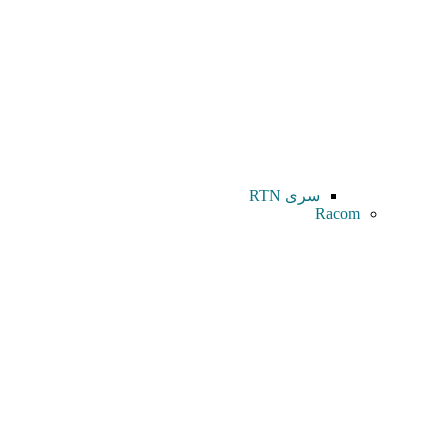
سری RTN
Racom