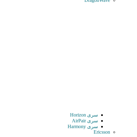
DragonWave
سری Horizon
سری AirPair
سری Harmony
Ericsson