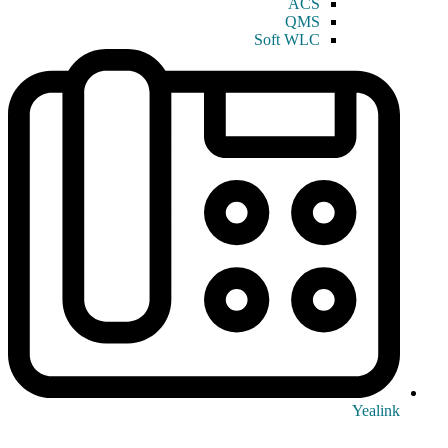
ACS
QMS
Soft WLC
Yealink