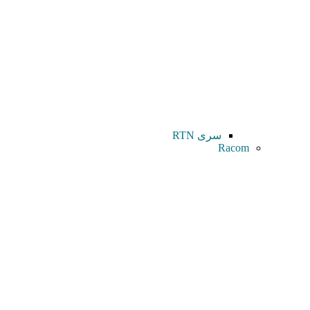
سری RTN
Racom