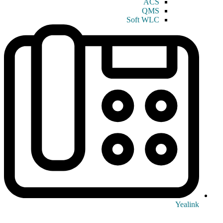
ACS
QMS
Soft WLC
Yealink