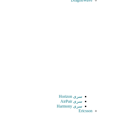
DragonWave
سری Horizon
سری AirPair
سری Harmony
Ericsson