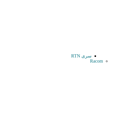
سری RTN
Racom