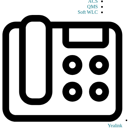
ACS
QMS
Soft WLC
Yealink