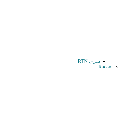
سری RTN
Racom