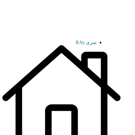
سری RAy