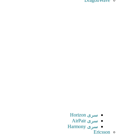
DragonWave
سری Horizon
سری AirPair
سری Harmony
Ericsson