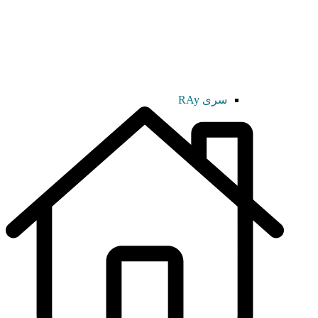
سری RAy