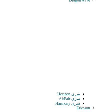
DragonWave
سری Horizon
سری AirPair
سری Harmony
Ericsson