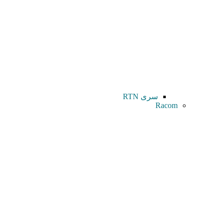
سری RTN
Racom