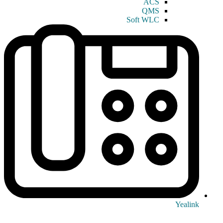
ACS
QMS
Soft WLC
Yealink